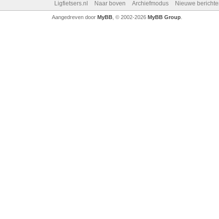
Ligfietsers.nl
Naar boven
Archiefmodus
Nieuwe berichte
Aangedreven door
MyBB
, © 2002-2026
MyBB Group
.