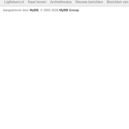
Ligfietsers.nl
Naar boven
Archiefmodus
Nieuwe berichten
Berichten va
Aangedreven door
MyBB
, © 2002-2026
MyBB Group
.