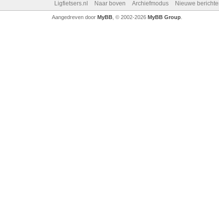
Ligfietsers.nl
Naar boven
Archiefmodus
Nieuwe berichte
Aangedreven door
MyBB
, © 2002-2026
MyBB Group
.