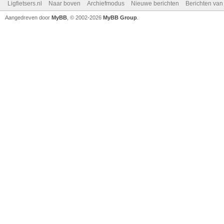
Ligfietsers.nl
Naar boven
Archiefmodus
Nieuwe berichten
Berichten va
Aangedreven door
MyBB
, © 2002-2026
MyBB Group
.