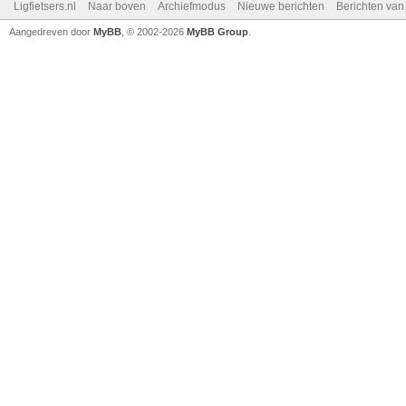
Ligfietsers.nl
Naar boven
Archiefmodus
Nieuwe berichten
Berichten va
Aangedreven door
MyBB
, © 2002-2026
MyBB Group
.