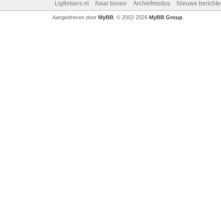
Ligfietsers.nl
Naar boven
Archiefmodus
Nieuwe berichte
Aangedreven door
MyBB
, © 2002-2026
MyBB Group
.