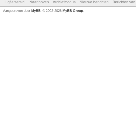
Ligfietsers.nl
Naar boven
Archiefmodus
Nieuwe berichten
Berichten va
Aangedreven door
MyBB
, © 2002-2026
MyBB Group
.