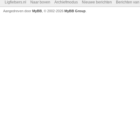
Ligfietsers.nl
Naar boven
Archiefmodus
Nieuwe berichten
Berichten va
Aangedreven door
MyBB
, © 2002-2026
MyBB Group
.