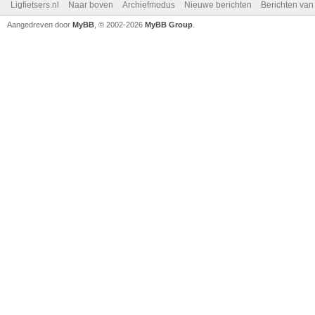
Ligfietsers.nl
Naar boven
Archiefmodus
Nieuwe berichten
Berichten va
Aangedreven door
MyBB
, © 2002-2026
MyBB Group
.