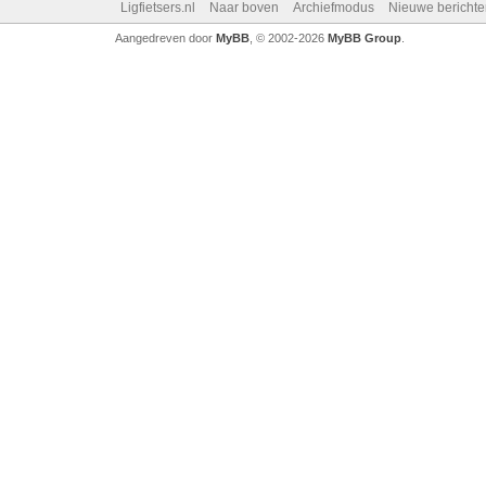
Ligfietsers.nl
Naar boven
Archiefmodus
Nieuwe berichte
Aangedreven door
MyBB
, © 2002-2026
MyBB Group
.