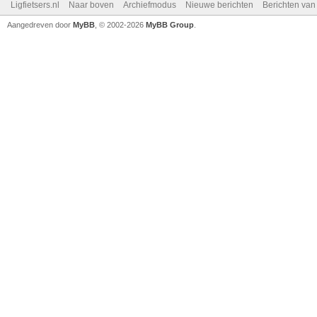
Ligfietsers.nl
Naar boven
Archiefmodus
Nieuwe berichten
Berichten va
Aangedreven door
MyBB
, © 2002-2026
MyBB Group
.