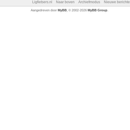
Ligfietsers.nl
Naar boven
Archiefmodus
Nieuwe berichte
Aangedreven door
MyBB
, © 2002-2026
MyBB Group
.