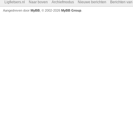
Ligfietsers.nl
Naar boven
Archiefmodus
Nieuwe berichten
Berichten va
Aangedreven door
MyBB
, © 2002-2026
MyBB Group
.