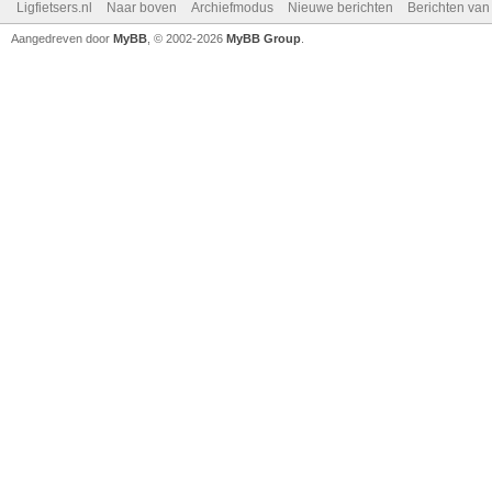
Ligfietsers.nl
Naar boven
Archiefmodus
Nieuwe berichten
Berichten va
Aangedreven door
MyBB
, © 2002-2026
MyBB Group
.