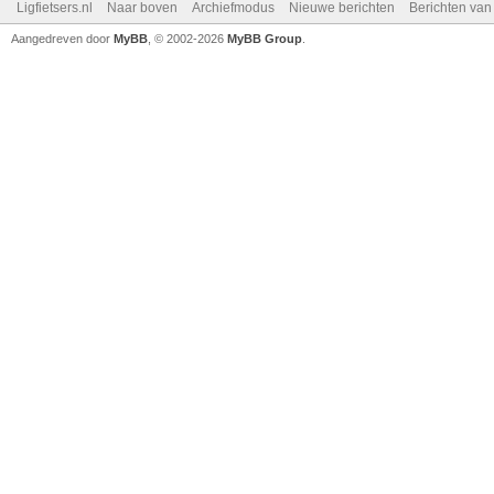
Ligfietsers.nl
Naar boven
Archiefmodus
Nieuwe berichten
Berichten va
Aangedreven door
MyBB
, © 2002-2026
MyBB Group
.