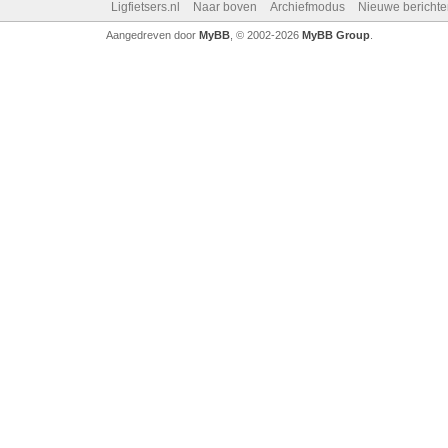
Ligfietsers.nl
Naar boven
Archiefmodus
Nieuwe berichte
Aangedreven door
MyBB
, © 2002-2026
MyBB Group
.