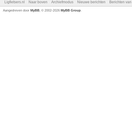
Ligfietsers.nl
Naar boven
Archiefmodus
Nieuwe berichten
Berichten va
Aangedreven door
MyBB
, © 2002-2026
MyBB Group
.