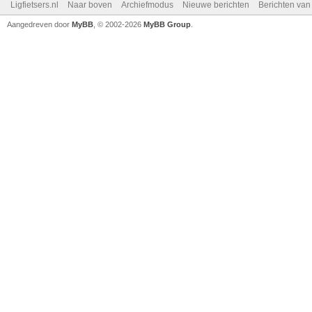
Ligfietsers.nl
Naar boven
Archiefmodus
Nieuwe berichten
Berichten va
Aangedreven door
MyBB
, © 2002-2026
MyBB Group
.