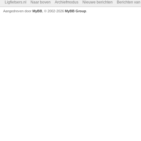
Ligfietsers.nl
Naar boven
Archiefmodus
Nieuwe berichten
Berichten va
Aangedreven door
MyBB
, © 2002-2026
MyBB Group
.