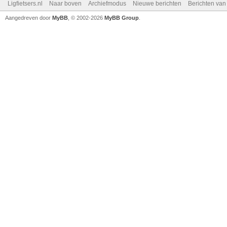
Ligfietsers.nl
Naar boven
Archiefmodus
Nieuwe berichten
Berichten va
Aangedreven door
MyBB
, © 2002-2026
MyBB Group
.