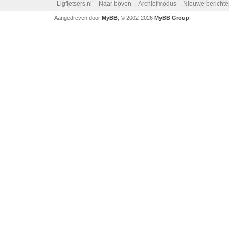
Ligfietsers.nl
Naar boven
Archiefmodus
Nieuwe berichte
Aangedreven door
MyBB
, © 2002-2026
MyBB Group
.