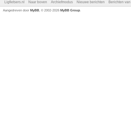
Ligfietsers.nl
Naar boven
Archiefmodus
Nieuwe berichten
Berichten va
Aangedreven door
MyBB
, © 2002-2026
MyBB Group
.