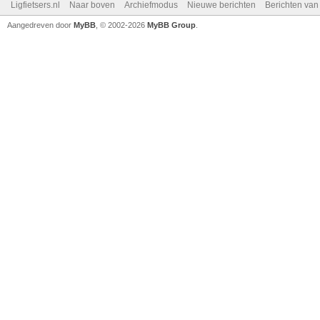
Ligfietsers.nl
Naar boven
Archiefmodus
Nieuwe berichten
Berichten va
Aangedreven door
MyBB
, © 2002-2026
MyBB Group
.