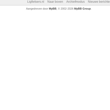
Ligfietsers.nl
Naar boven
Archiefmodus
Nieuwe berichte
Aangedreven door
MyBB
, © 2002-2026
MyBB Group
.