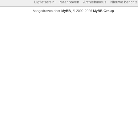
Ligfietsers.nl
Naar boven
Archiefmodus
Nieuwe berichte
Aangedreven door
MyBB
, © 2002-2026
MyBB Group
.