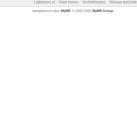
Ligfietsers.nl
Naar boven
Archiefmodus
Nieuwe berichte
Aangedreven door
MyBB
, © 2002-2026
MyBB Group
.