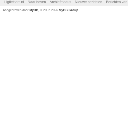
Ligfietsers.nl
Naar boven
Archiefmodus
Nieuwe berichten
Berichten va
Aangedreven door
MyBB
, © 2002-2026
MyBB Group
.