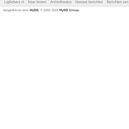
Ligfietsers.nl
Naar boven
Archiefmodus
Nieuwe berichten
Berichten va
Aangedreven door
MyBB
, © 2002-2026
MyBB Group
.