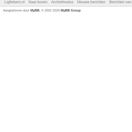
Ligfietsers.nl
Naar boven
Archiefmodus
Nieuwe berichten
Berichten va
Aangedreven door
MyBB
, © 2002-2026
MyBB Group
.