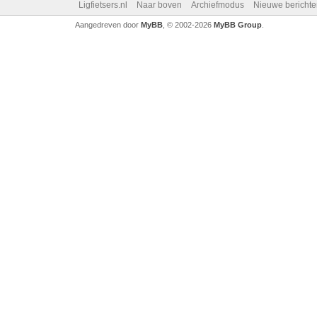
Ligfietsers.nl
Naar boven
Archiefmodus
Nieuwe berichte
Aangedreven door
MyBB
, © 2002-2026
MyBB Group
.