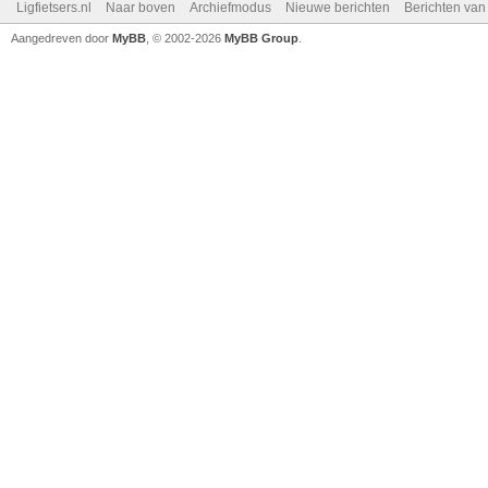
Ligfietsers.nl
Naar boven
Archiefmodus
Nieuwe berichten
Berichten va
Aangedreven door
MyBB
, © 2002-2026
MyBB Group
.