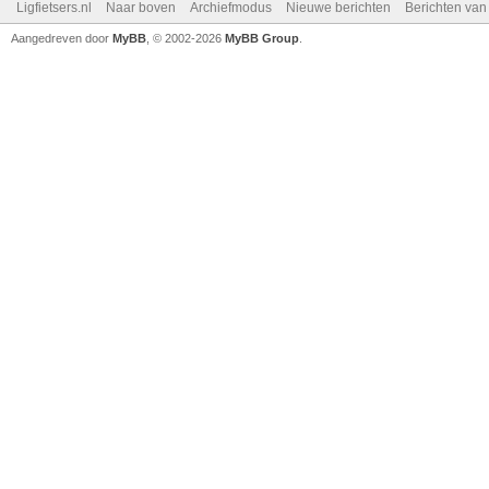
Ligfietsers.nl
Naar boven
Archiefmodus
Nieuwe berichten
Berichten va
Aangedreven door
MyBB
, © 2002-2026
MyBB Group
.