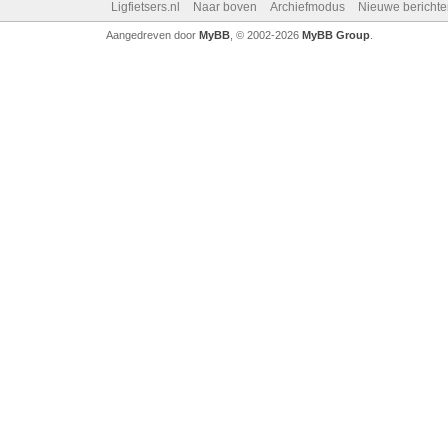
Ligfietsers.nl
Naar boven
Archiefmodus
Nieuwe berichte
Aangedreven door
MyBB
, © 2002-2026
MyBB Group
.