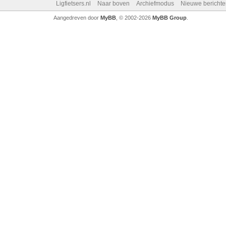
Ligfietsers.nl
Naar boven
Archiefmodus
Nieuwe berichte
Aangedreven door
MyBB
, © 2002-2026
MyBB Group
.