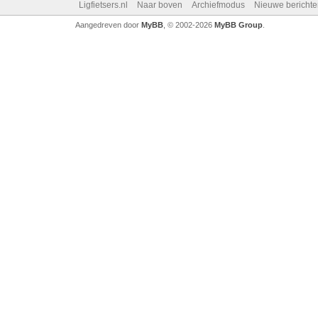
Ligfietsers.nl
Naar boven
Archiefmodus
Nieuwe berichte
Aangedreven door
MyBB
, © 2002-2026
MyBB Group
.