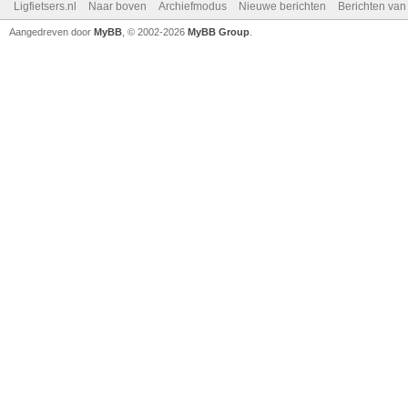
Ligfietsers.nl
Naar boven
Archiefmodus
Nieuwe berichten
Berichten va
Aangedreven door
MyBB
, © 2002-2026
MyBB Group
.