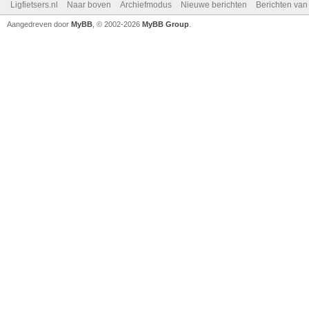
Ligfietsers.nl
Naar boven
Archiefmodus
Nieuwe berichten
Berichten va
Aangedreven door
MyBB
, © 2002-2026
MyBB Group
.