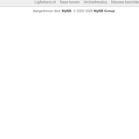
Ligfietsers.nl
Naar boven
Archiefmodus
Nieuwe berichte
Aangedreven door
MyBB
, © 2002-2026
MyBB Group
.