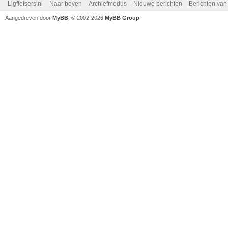
Ligfietsers.nl
Naar boven
Archiefmodus
Nieuwe berichten
Berichten va
Aangedreven door
MyBB
, © 2002-2026
MyBB Group
.