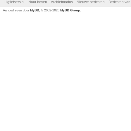
Ligfietsers.nl
Naar boven
Archiefmodus
Nieuwe berichten
Berichten va
Aangedreven door
MyBB
, © 2002-2026
MyBB Group
.