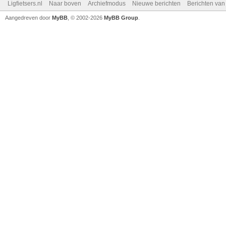
Ligfietsers.nl
Naar boven
Archiefmodus
Nieuwe berichten
Berichten va
Aangedreven door
MyBB
, © 2002-2026
MyBB Group
.