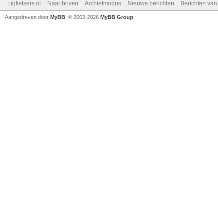
Ligfietsers.nl
Naar boven
Archiefmodus
Nieuwe berichten
Berichten va
Aangedreven door
MyBB
, © 2002-2026
MyBB Group
.