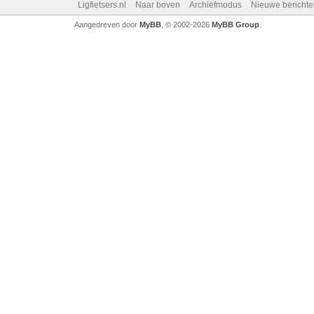
Ligfietsers.nl
Naar boven
Archiefmodus
Nieuwe berichte
Aangedreven door
MyBB
, © 2002-2026
MyBB Group
.