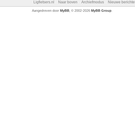
Ligfietsers.nl
Naar boven
Archiefmodus
Nieuwe berichte
Aangedreven door
MyBB
, © 2002-2026
MyBB Group
.