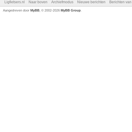
Ligfietsers.nl
Naar boven
Archiefmodus
Nieuwe berichten
Berichten va
Aangedreven door
MyBB
, © 2002-2026
MyBB Group
.