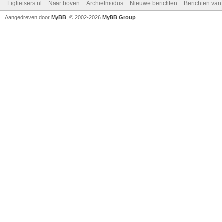
Ligfietsers.nl
Naar boven
Archiefmodus
Nieuwe berichten
Berichten va
Aangedreven door
MyBB
, © 2002-2026
MyBB Group
.