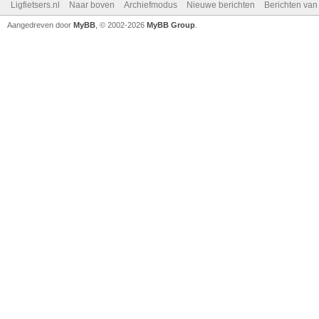
Ligfietsers.nl
Naar boven
Archiefmodus
Nieuwe berichten
Berichten va
Aangedreven door
MyBB
, © 2002-2026
MyBB Group
.