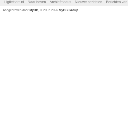
Ligfietsers.nl
Naar boven
Archiefmodus
Nieuwe berichten
Berichten va
Aangedreven door
MyBB
, © 2002-2026
MyBB Group
.