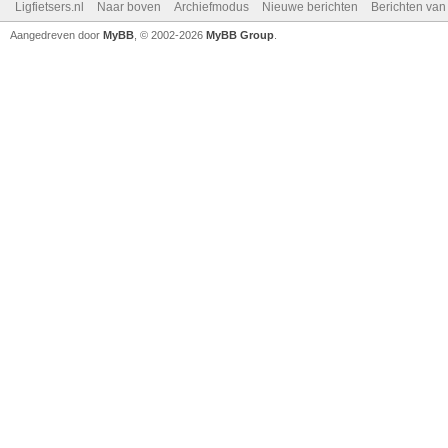
Ligfietsers.nl
Naar boven
Archiefmodus
Nieuwe berichten
Berichten va
Aangedreven door
MyBB
, © 2002-2026
MyBB Group
.