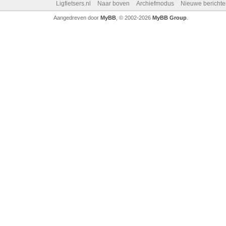
Ligfietsers.nl
Naar boven
Archiefmodus
Nieuwe berichte
Aangedreven door
MyBB
, © 2002-2026
MyBB Group
.